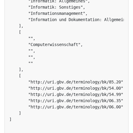
        "Informatik: Allgemeines",

        "Informatik: Sonstiges",

        "Informationsmanagement",

        "Information und Dokumentation: Allgemeines"

    ],

    [

        "",

        "Computerwissenschaft",

        "",

        "",

        ""

    ],

    [

        "http://uri.gbv.de/terminology/bk/85.20",

        "http://uri.gbv.de/terminology/bk/54.00",

        "http://uri.gbv.de/terminology/bk/54.99",

        "http://uri.gbv.de/terminology/bk/06.35",

        "http://uri.gbv.de/terminology/bk/06.00"

    ]

]