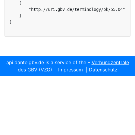
    [

        "http://uri.gbv.de/terminology/bk/55.04"

    ]

]
api.dante.gbv.de is a service of the –
Verbundzentrale
des GBV (VZG)
|
Impressum
|
Datenschutz