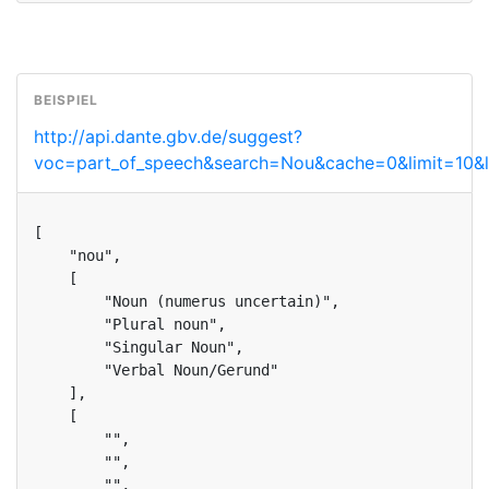
http://api.dante.gbv.de/suggest?
voc=part_of_speech&search=Nou&cache=0&limit=10&
[

    "nou",

    [

        "Noun (numerus uncertain)",

        "Plural noun",

        "Singular Noun",

        "Verbal Noun/Gerund"

    ],

    [

        "",

        "",

        "",
