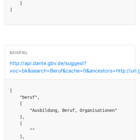
    ]

]
http://api.dante.gbv.de/suggest?
voc=bk&search=Beruf&cache=0&ancestors=http://uri.g
[

    "beruf",

    [

        "Ausbildung, Beruf, Organisationen"

    ],

    [

        ""

    ],
