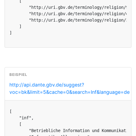
    [

        "http://uri.gbv.de/terminology/religion/9db0
        "http://uri.gbv.de/terminology/religion/d856
        "http://uri.gbv.de/terminology/religion/3912
    ]

]
http://api.dante.gbv.de/suggest?
voc=bk&limit=5&cache=0&search=Inf&language=de
[

    "inf",

    [

        "Betriebliche Information und Kommunikation",