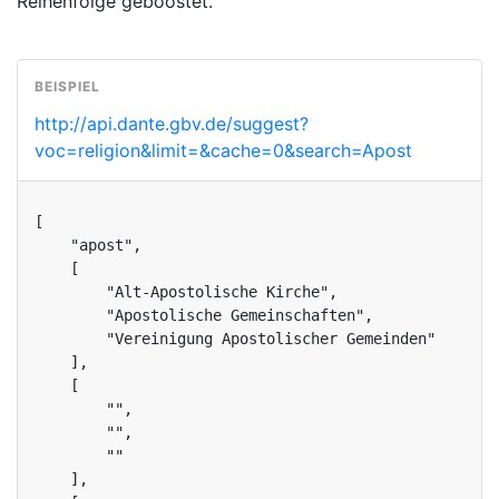
Reihenfolge geboostet.
http://api.dante.gbv.de/suggest?
voc=religion&limit=&cache=0&search=Apost
[

    "apost",

    [

        "Alt-Apostolische Kirche",

        "Apostolische Gemeinschaften",

        "Vereinigung Apostolischer Gemeinden"

    ],

    [

        "",

        "",

        ""

    ],
